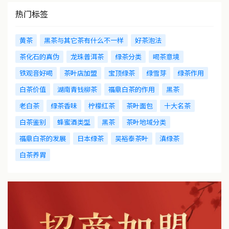
热门标签
黄茶
黑茶与其它茶有什么不一样
好茶泡法
茶化石的真伪
龙珠普洱茶
绿茶分类
喝茶意境
铁观音好喝
茶叶店加盟
宝顶绿茶
绿雪芽
绿茶作用
白茶价值
湖南青钱柳茶
福鼎白茶的作用
黑茶
老白茶
绿茶香味
柠檬红茶
茶叶面包
十大名茶
白茶鉴别
蜂蜜酒类型
黑茶
茶叶地域分类
福鼎白茶的发展
日本绿茶
吴裕泰茶叶
滇绿茶
白茶养胃