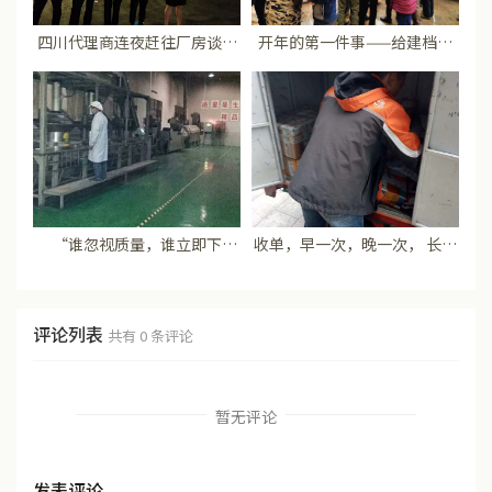
四川代理商连夜赶往厂房谈合
开年的第一件事——给建档立
作
卡户免费发放青钱柳苗及肥料
“谁忽视质量，谁立即下
收单，早一次，晚一次， 长期
岗！” 决不做唯利是图的无良
以来都这么勤快
商家！
评论列表
共有
0
条评论
暂无评论
发表评论