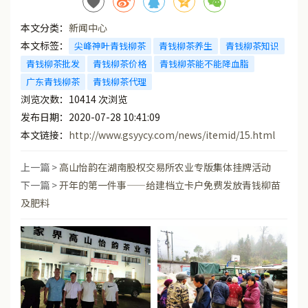
本文分类：
新闻中心
本文标签：
尖峰神叶青钱柳茶
青钱柳茶养生
青钱柳茶知识
青钱柳茶批发
青钱柳茶价格
青钱柳茶能不能降血脂
广东青钱柳茶
青钱柳茶代理
浏览次数：
10414
次浏览
发布日期：2020-07-28 10:41:09
本文链接：
http://www.gsyycy.com/news/itemid/15.html
上一篇 >
高山怡韵在湖南股权交易所农业专版集体挂牌活动
下一篇 >
开年的第一件事——给建档立卡户免费发放青钱柳苗
及肥料