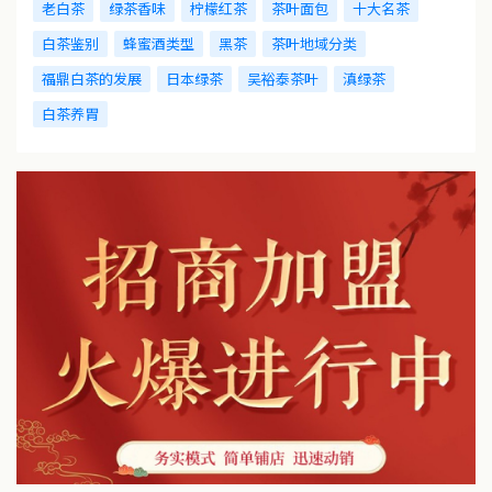
老白茶
绿茶香味
柠檬红茶
茶叶面包
十大名茶
白茶鉴别
蜂蜜酒类型
黑茶
茶叶地域分类
福鼎白茶的发展
日本绿茶
吴裕泰茶叶
滇绿茶
白茶养胃