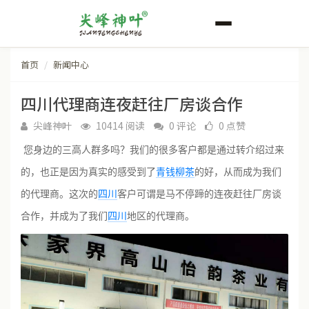
首页
新闻中心
四川代理商连夜赶往厂房谈合作
尖峰神叶
10414 阅读
0 评论
0 点赞
您身边的三高人群多吗？我们的很多客户都是通过转介绍过来
的，也正是因为真实的感受到了
青钱柳茶
的好，从而成为我们
的代理商。这次的
四川
客户可谓是马不停蹄的连夜赶往厂房谈
合作，并成为了我们
四川
地区的代理商。