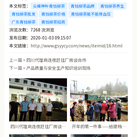
本文标签：
尖峰神叶青钱柳茶
青钱柳茶品牌
青钱柳茶养生
青钱柳茶批发
青钱柳茶价格
青钱柳茶能不能降血压
广东青钱柳茶
青钱柳茶招商
浏览次数：
7268
次浏览
发布日期：2020-01-03 09:15:07
本文链接：
http://www.gsyycy.com/news/itemid/16.html
上一篇 >
四川代理商连夜赶往厂房谈合作
下一篇 >
产品质量与安全生产知识培训现场
四川代理商连夜赶往厂房谈合
开年的第一件事——给建档立
作
卡户免费发放青钱柳苗及肥料