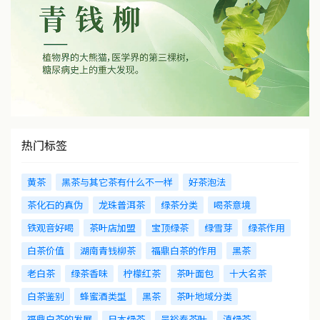
热门标签
黄茶
黑茶与其它茶有什么不一样
好茶泡法
茶化石的真伪
龙珠普洱茶
绿茶分类
喝茶意境
铁观音好喝
茶叶店加盟
宝顶绿茶
绿雪芽
绿茶作用
白茶价值
湖南青钱柳茶
福鼎白茶的作用
黑茶
老白茶
绿茶香味
柠檬红茶
茶叶面包
十大名茶
白茶鉴别
蜂蜜酒类型
黑茶
茶叶地域分类
福鼎白茶的发展
日本绿茶
吴裕泰茶叶
滇绿茶